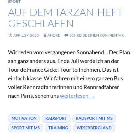
SPORT
AUF DEM TARZAN-HEFT
GESCHLAFEN
APRIL 27, 2023
ANDRE
SCHREIBE EINEN KOMMENTAR
Wir reden vom vergangenen Sonnabend… Der Plan
sah ganz anders aus. Ende Juli werde ich an der
Tour de France Gickel-Tour teilnehmen. Das ist
einfach klasse. Wir fahren mit einem ganzen Bus
voller Rennradfahrerinnen und Rennradfahrer
Auf dem Tarzan-Heft geschlafen
nach Paris, sehen uns
weiterlesen
→
MOTIVATION
RADSPORT
RADSPORT MIT MS
SPORT MIT MS
TRAINING
WESERBERGLAND