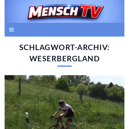
Zum
Inhalt
springen
Suchen
Mensch TV
SCHLAGWORT-ARCHIV:
WESERBERGLAND