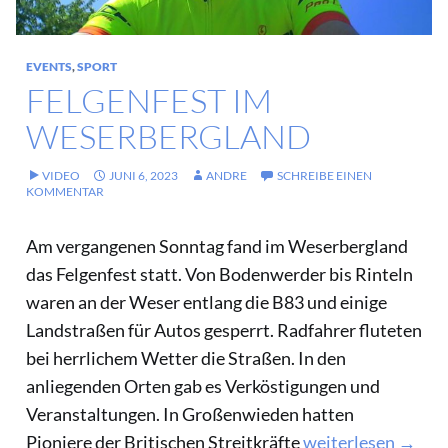
EVENTS
,
SPORT
FELGENFEST IM
WESERBERGLAND
VIDEO
JUNI 6, 2023
ANDRE
SCHREIBE EINEN
KOMMENTAR
Am vergangenen Sonntag fand im Weserbergland
das Felgenfest statt. Von Bodenwerder bis Rinteln
waren an der Weser entlang die B83 und einige
Landstraßen für Autos gesperrt. Radfahrer fluteten
bei herrlichem Wetter die Straßen. In den
anliegenden Orten gab es Verköstigungen und
Veranstaltungen. In Großenwieden hatten
Felgenfest im Wes
Pioniere der Britischen Streitkräfte
weiterlesen
→