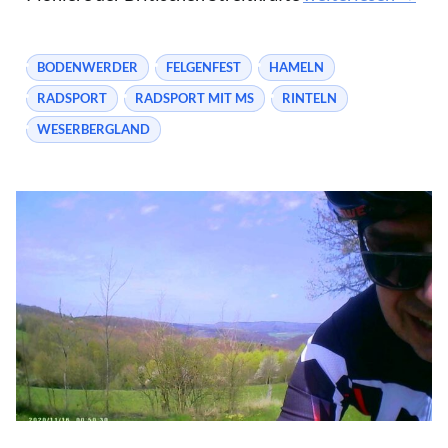
BODENWERDER
FELGENFEST
HAMELN
RADSPORT
RADSPORT MIT MS
RINTELN
WESERBERGLAND