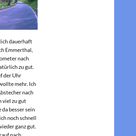
lich dauerhaft
ich Emmerthal,
ilometer nach
türlich zu gut.
f der Uhr
ollte mehr. Ich
Abstecher nach
 viel zu gut
 da besser sein
ich noch schnell
wieder ganz gut.
rauf nach