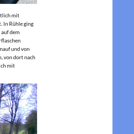
lich mit
. In Rühle ging
 auf dem
rflaschen
hinauf und von
, von dort nach
ch mit