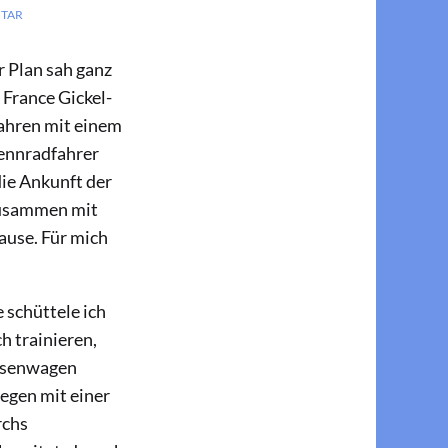
NTAR
 Plan sah ganz
 France Gickel-
fahren mit einem
ennradfahrer
die Ankunft der
zusammen mit
ause. Für mich
 schüttele ich
h trainieren,
Besenwagen
egen mit einer
rchs