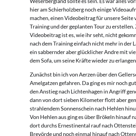
Weserbergland sollte es sein. Es war alles vo
hier am Schierholzberg noch einige Videoau
machen, einen Videobeitrag für unsere Seite
Training und der geplanten Tour zu erstellen
Videobeitrag ist es, wie ihr seht, nicht gekom
nach dem Training einfach nicht mehr in der L
ein sabbernder aber glücklicher Andre mit vi
dem Sofa, um seine Kräfte wieder zu erlangen
Zunächst bin ich von Aerzen über den Gellers
Amelgatzen gefahren. Da ging es mir noch gut
den Anstieg nach Lichtenhagen in Angriff g
dann von dort sieben Kilometer flott aber ge
strahlendem Sonnenschein nach Hehlen hinun
Von Hehlen aus ging es über Brökeln hinauf 
dort durchs Ernestinental rauf nach Ottenste
Brevörde und noch einmal hinauf nach Ottens