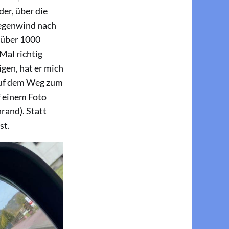
er, über die
Gegenwind nach
 über 1000
Mal richtig
gen, hat er mich
 auf dem Weg zum
f einem Foto
rand). Statt
st.