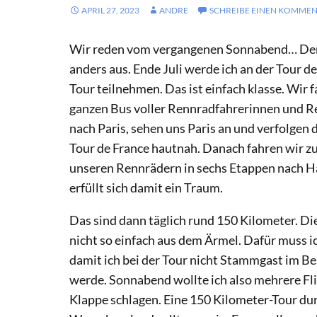
APRIL 27, 2023
ANDRE
SCHREIBE EINEN KOMME
Wir reden vom vergangenen Sonnabend… Der
anders aus. Ende Juli werde ich an der Tour de
Tour teilnehmen. Das ist einfach klasse. Wir 
ganzen Bus voller Rennradfahrerinnen und R
nach Paris, sehen uns
Paris an und verfolgen 
Tour de France hautnah. Danach fahren wir 
unseren Rennrädern in sechs Etappen nach H
erfüllt sich damit ein Traum.
Das sind dann täglich rund 150 Kilometer. Die
nicht so einfach aus dem Ärmel. Dafür muss ic
damit ich bei der Tour nicht Stammgast im 
werde. Sonnabend wollte ich also mehrere Fli
Klappe schlagen. Eine 150 Kilometer-Tour du