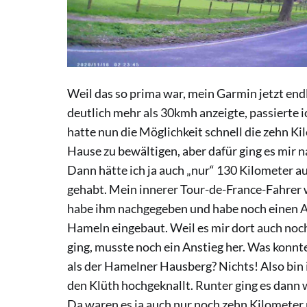
Weil das so prima war, mein Garmin jetzt end
deutlich mehr als 30kmh anzeigte, passierte 
hatte nun die Möglichkeit schnell die zehn K
Hause zu bewältigen, aber dafür ging es mir na
Dann hätte ich ja auch „nur“ 130 Kilometer au
gehabt. Mein innerer Tour-de-France-Fahrer w
habe ihm nachgegeben und habe noch einen 
Hameln eingebaut. Weil es mir dort auch noch
ging, musste noch ein Anstieg her. Was konnte
als der Hamelner Hausberg? Nichts! Also bin 
den Klüth hochgeknallt. Runter ging es dann 
Da waren es ja auch nur noch zehn Kilometer 