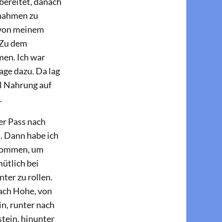
rbereitet, danach
fnahmen zu
 von meinem
. Zu dem
men. Ich war
age dazu. Da lag
el Nahrung auf
.
er Pass nach
. Dann habe ich
enommen, um
mütlich bei
ter zu rollen.
nach Hohe, von
in, runter nach
tein, hinunter