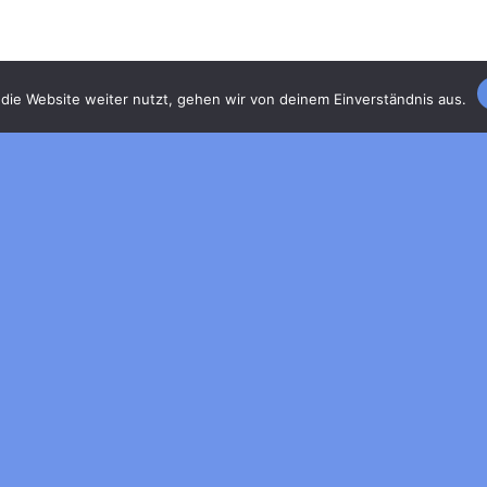
die Website weiter nutzt, gehen wir von deinem Einverständnis aus.
© 2026 - Mensch TV
Impressum
|
Datenschutz