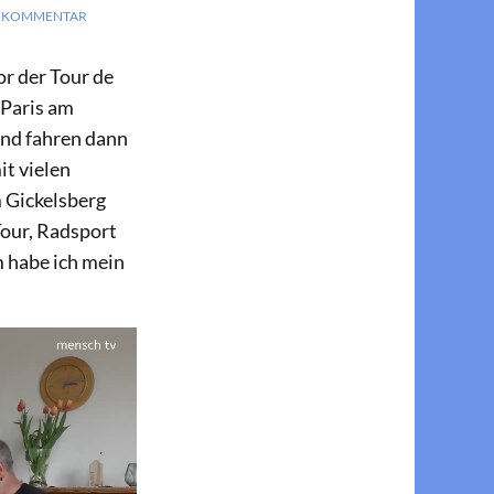
N KOMMENTAR
r der Tour de
 Paris am
und fahren dann
t vielen
 Gickelsberg
Tour, Radsport
 habe ich mein