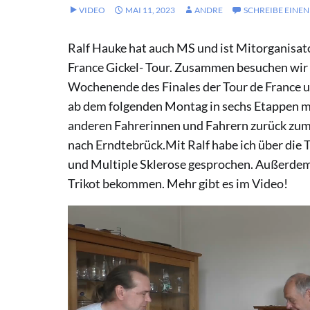
VIDEO
MAI 11, 2023
ANDRE
SCHREIBE EINE
Ralf Hauke hat auch MS und ist Mitorganisato
France Gickel- Tour. Zusammen besuchen wir
Wochenende des Finales der Tour de France 
ab dem folgenden Montag in sechs Etappen mi
anderen Fahrerinnen und Fahrern zurück zum
nach Erndtebrück.Mit Ralf habe ich über die 
und Multiple Sklerose gesprochen. Außerdem
Trikot bekommen. Mehr gibt es im Video!