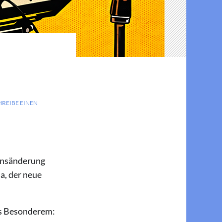
HREIBE EINEN
mensänderung
a, der neue
was Besonderem: