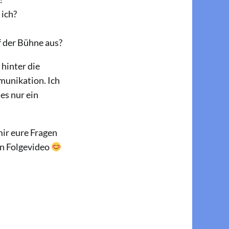
ich?
 der Bühne aus?
 hinter die
munikation. Ich
es nur ein
mir eure Fragen
ein Folgevideo