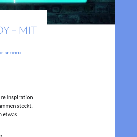
Y – MIT
REIBE EINEN
re Inspiration
rammen steckt.
um etwas
?