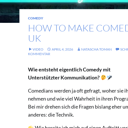
COMEDY
HOW TO MAKE COMED
UK
VIDEO
APRIL 4, 2026
NATASCHA TOMAN
SCH
KOMMENTAR
Wie entsteht eigentlich Comedy mit
Unterstützter Kommunikation?
Comedians werden ja oft gefragt, woher sie ih
nehmen und wie viel Wahrheit in ihren Prog
Bei mir drehen sich die Fragen bislang eher 
anderes: die Technik.
Wie bereite ich mich auf einen Auftritt vor