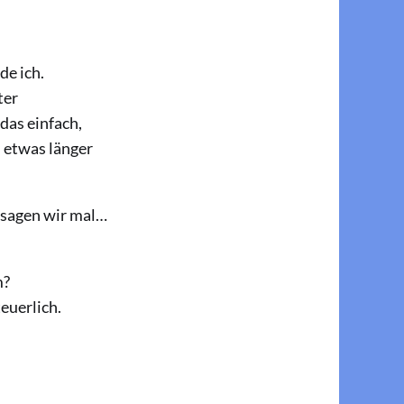
de ich.
ter
das einfach,
 etwas länger
 sagen wir mal…
m?
euerlich.