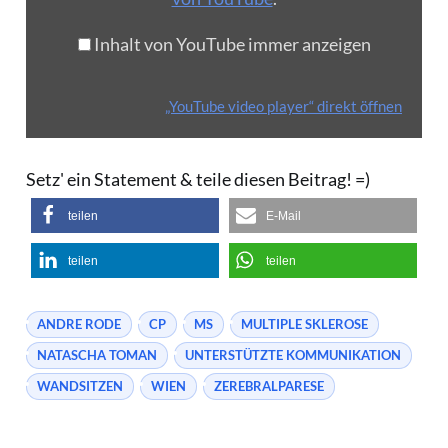
Inhalt von YouTube immer anzeigen
„YouTube video player“ direkt öffnen
Setz' ein Statement & teile diesen Beitrag! =)
teilen
E-Mail
teilen
teilen
ANDRE RODE
CP
MS
MULTIPLE SKLEROSE
NATASCHA TOMAN
UNTERSTÜTZTE KOMMUNIKATION
WANDSITZEN
WIEN
ZEREBRALPARESE