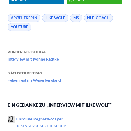
APOTHEKERIN
ILKE WOLF
MS
NLP-COACH
YOUTUBE
Beitragsnavigation
VORHERIGER BEITRAG
Interview mit Ivonne Radtke
NÄCHSTER BEITRAG
Felgenfest im Weserbergland
EIN GEDANKE ZU „INTERVIEW MIT ILKE WOLF“
Caroline Régnard-Mayer
JUNI 5, 2023 UM 8:10 P.M. UHR