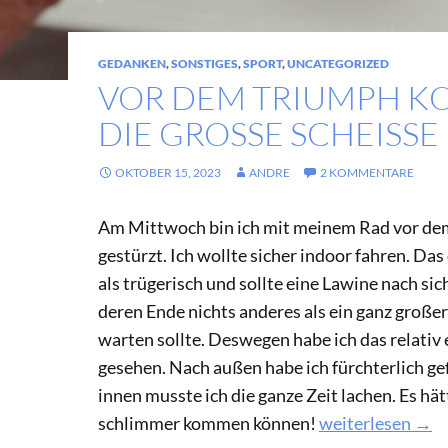
GEDANKEN
,
SONSTIGES
,
SPORT
,
UNCATEGORIZED
VOR DEM TRIUMPH 
DIE GROSSE SCHEISSE
OKTOBER 15, 2023
ANDRE
2 KOMMENTARE
Am Mittwoch bin ich mit meinem Rad vor de
gestürzt. Ich wollte sicher indoor fahren. Das
als trügerisch und sollte eine Lawine nach sic
deren Ende nichts anderes als ein ganz großer
warten sollte. Deswegen habe ich das relativ
gesehen. Nach außen habe ich fürchterlich ge
innen musste ich die ganze Zeit lachen. Es hätt
Vor dem Triumph
schlimmer kommen können!
weiterlesen
→