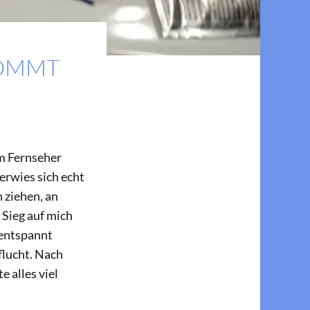
KOMMT
m Fernseher
 erwies sich echt
h ziehen, an
 Sieg auf mich
 entspannt
flucht. Nach
e alles viel
 kommt die grosse Scheisse