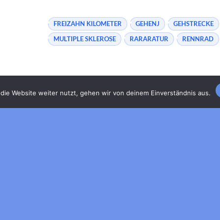
FREIZAHN KILOMETER
GEHENJ
GEHSTRECKE
MULTIPLE SKLEROSE
RARARATUR
RENNRAD
die Website weiter nutzt, gehen wir von deinem Einverständnis aus.