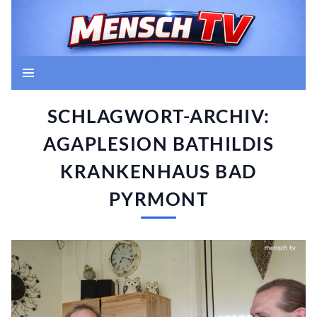
Zum
Inhalt
springen
Suchen
Mensch TV
SCHLAGWORT-ARCHIV:
AGAPLESION BATHILDIS
KRANKENHAUS BAD
PYRMONT